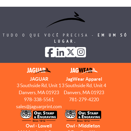
TUDO O QUE VOCÊ PRECISA -
EM UM SÓ
LUGAR.
JAGUAR
JagWear Apparel
3 Southside Rd, Unit 1
3 Southside Rd, Unit 4
Danvers, MA 01923
Danvers, MA 01923
978-338-5561
781-279-4220
sales@jaguarprint.com
Owl - Lowell
Owl - Middleton