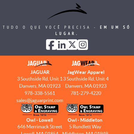
TUDO O QUE VOCÊ PRECISA -
EM UM SÓ
LUGAR.
JAGUAR
JagWear Apparel
3 Southside Rd, Unit 1
3 Southside Rd, Unit 4
Danvers, MA 01923
Danvers, MA 01923
978-338-5561
781-279-4220
sales@jaguarprint.com
Owl - Lowell
Owl - Middleton
646 Merrimack Street
5 Rundlett Way
Lowell, MA 01854
Middleton, MA 01949