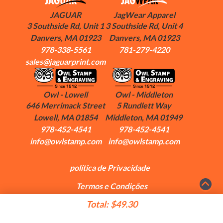
JAGUAR
JagWear Apparel
3 Southside Rd, Unit 1
3 Southside Rd, Unit 4
Danvers, MA 01923
Danvers, MA 01923
978-338-5561
781-279-4220
sales@jaguarprint.com
Owl - Lowell
Owl - Middleton
646 Merrimack Street
5 Rundlett Way
Lowell, MA 01854
Middleton, MA 01949
978-452-4541
978-452-4541
info@owlstamp.com
info@owlstamp.com
política de Privacidade
Termos e Condições
Copyright ©2026 Jaguar Graphics. Todos os direitos
Total:
$49.30
reservados.