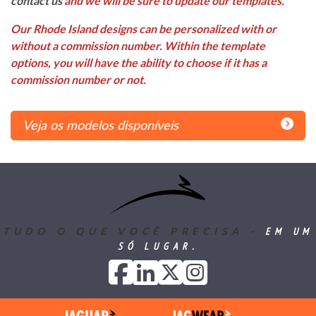
contact us
and we will be sure to update our templates.
Our Rhode Island designs can be personalized with or
without a commission number. Within the template
options, you will have the ability to choose if it has a
commission number or not.
Veja os modelos disponíveis
EM UM
TUDO O QUE VOCÊ PRECISA -
SÓ LUGAR.