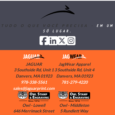
EM UM
TUDO O QUE VOCÊ PRECISA -
SÓ LUGAR.
JAGUAR
JagWear Apparel
3 Southside Rd, Unit 1
3 Southside Rd, Unit 4
Danvers, MA 01923
Danvers, MA 01923
978-338-5561
781-279-4220
sales@jaguarprint.com
Owl - Lowell
Owl - Middleton
646 Merrimack Street
5 Rundlett Way