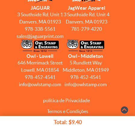
JAGUAR
JagWear Apparel
3 Southside Rd, Unit 1
3 Southside Rd, Unit 4
Danvers, MA 01923
Danvers, MA 01923
978-338-5561
781-279-4220
sales@jaguarprint.com
Owl - Lowell
Owl - Middleton
646 Merrimack Street
5 Rundlett Way
Lowell, MA 01854
Middleton, MA 01949
978-452-4541
978-452-4541
info@owlstamp.com
info@owlstamp.com
política de Privacidade
Termos e Condições
Copyright ©2026 Jaguar Graphics. Todos os direitos
Total:
$9.40
reservados.