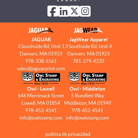
JAGUAR
JagWear Apparel
3 Southside Rd, Unit 1
3 Southside Rd, Unit 4
Danvers, MA 01923
Danvers, MA 01923
978-338-5561
781-279-4220
sales@jaguarprint.com
Owl - Lowell
Owl - Middleton
646 Merrimack Street
5 Rundlett Way
Lowell, MA 01854
Middleton, MA 01949
978-452-4541
978-452-4541
info@owlstamp.com
info@owlstamp.com
política de privacidad