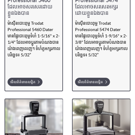
Professional 5460
Professional 5474
ដែលអាចសរសេរដោយ
ដែលអាចសរសេរអក្សរ
ខ្លួនឯងបាន
ដោយខ្លួនឯងបាន
ម៉ាស៊ីន​បោះពុម្ព Trodat
ម៉ាស៊ីនបោះពុម្ព Trodat
Professional 5460 Dater
Professional 5474 Dater
មានផ្ទៃបោះពុម្ពទំហំ 1-5/16" x 2-
មានផ្ទៃបោះពុម្ពទំហំ 1-9/16" x 2-
1/4" ដែលអាចប្ដូរតាមបំណងបាន
3/8" ដែលអាចប្ដូរតាមបំណងបាន
យ៉ាងពេញលេញ។ ទំហំតួអក្សរកាល
យ៉ាងពេញលេញ។ ទំហំតួអក្សរកាល
បរិច្ឆេទ៖ 5/32”
បរិច្ឆេទ៖ 5/32”
មើលព័ត៌មានលម្អិត
មើលព័ត៌មានលម្អិត