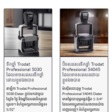
ទឹកថ្នាំ Trodat
ប៊ិចសរសេរទឹកថ្នាំ Trodat
Professional 5030
Professional 54045
ដែលអាចសរសេរទឹកថ្នាំ
ដែលអាចសរសេរដោយ
ដោយខ្លួនឯងបាន
ខ្លួនឯងបាន
នាឡិកា Trodat Professional
ម៉ាស៊ីនបោះពុម្ព Trodat
5030 Dater ភ្ជាប់មកជាមួយ
Professional 54045 Dater
ខ្សែខែ ថ្ងៃ និងឆ្នាំដែលផលិតរួចជា
មានផ្ទៃបោះពុម្ពអង្កត់ផ្ចិត 1-3/4"
ស្រេច។ ទំហំតួអក្សរកាលបរិច្ឆេទ៖
ដែលអាចប្ដូរតាមបំណងបានយ៉ាង
5/32”
ពេញលេញ។ ទំហំតួអក្សរកាល