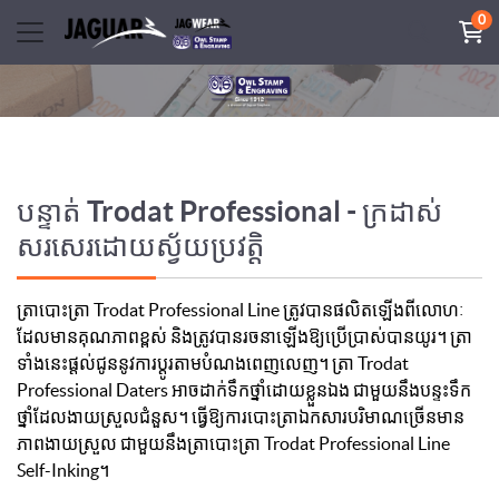
0
បន្ទាត់ Trodat Professional - ក្រដាស់
សរសេរដោយស្វ័យប្រវត្តិ
ត្រា​បោះត្រា Trodat Professional Line ត្រូវបានផលិតឡើងពីលោហៈ
ដែលមានគុណភាពខ្ពស់ និងត្រូវបានរចនាឡើងឱ្យប្រើប្រាស់បានយូរ។ ត្រា
ទាំងនេះផ្តល់ជូននូវការប្ដូរតាមបំណងពេញលេញ។ ត្រា Trodat
Professional Daters អាចដាក់ទឹកថ្នាំដោយខ្លួនឯង ជាមួយនឹងបន្ទះទឹក
ថ្នាំដែលងាយស្រួលជំនួស។ ធ្វើឱ្យការបោះត្រាឯកសារបរិមាណច្រើនមាន
ភាពងាយស្រួល ជាមួយនឹងត្រាបោះត្រា Trodat Professional Line
Self-Inking។