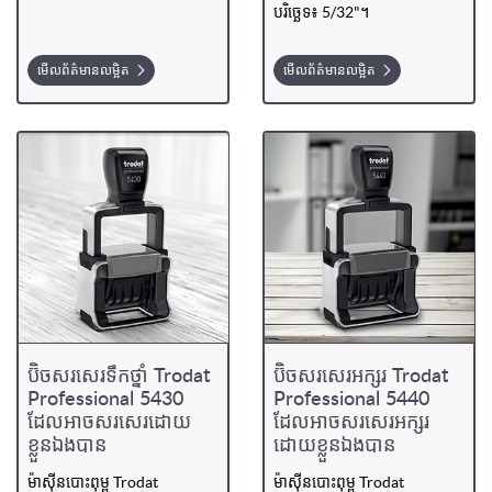
បរិច្ឆេទ៖ 5/32"។
មើលព័ត៌មានលម្អិត
មើលព័ត៌មានលម្អិត
ប៊ិចសរសេរទឹកថ្នាំ Trodat
ប៊ិចសរសេរអក្សរ Trodat
Professional 5430
Professional 5440
ដែលអាចសរសេរដោយ
ដែលអាចសរសេរអក្សរ
ខ្លួនឯងបាន
ដោយខ្លួនឯងបាន
ម៉ាស៊ីនបោះពុម្ព Trodat
ម៉ាស៊ីនបោះពុម្ព Trodat